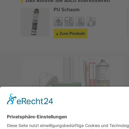
Das könnte Sie auch interessieren
PU Schaum
Zum Produkt
Perfekt abgestimmte Luftdichtsysteme