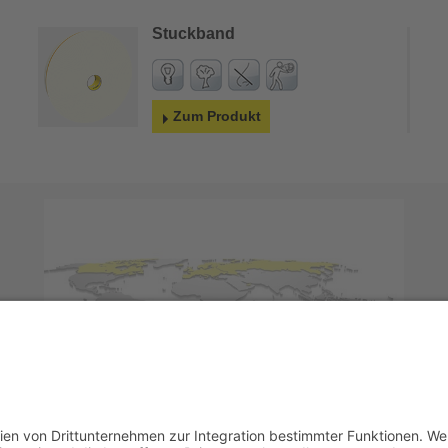
Stuckband
Zum Produkt
BOWCRAFT exportiert rund um die Welt