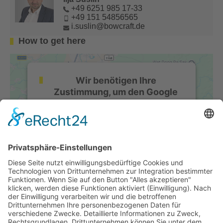
+49 6251 985 17-33
+49 151 54856565
i.suslin@bowcraft.de
How to get here
Wir benötigen Ihre
Zustimmung, um den Google
Maps-Service zu laden!
Wir verwenden einen Service eines
Drittanbieters, um Karteninhalte
einzubetten. Dieser Service kann Daten zu
Ihren Aktivitäten sammeln. Bitte lesen Sie
die Details durch und stimmen Sie der
Nutzung des Service zu, um diese Karte
anzuzeigen.
Mehr Informationen